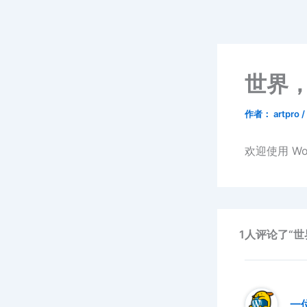
跳
至
内
容
世界
作者：
artpro
/
欢迎使用 W
1人评论了“世
一位