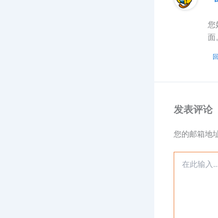
您
面
发表评论
您的邮箱地
在
此
输
入...