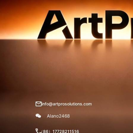
info@artprosolutions.com
Alano2468
（86）17728211516