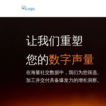
跳
至
内
容
让我们重塑
您的
数字声量
在海量社交数据中，我们为您筛选、
加工并交付具备爆发力的增长洞察。